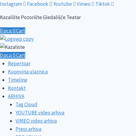
Skip
Instagram
Facebook
Youtube
Vimeo
Tiktok
to
Kazalište Pozorište Gledališče Teatar
content
0
рсд
0
Cart
0
рсд
0
Cart
Repertoar
Kupovina ulaznica
Timeline
Kontakt
ARHIVA
Tag Cloud
YOUTUBE video arhiva
VIMEO video arhiva
Press arhiva