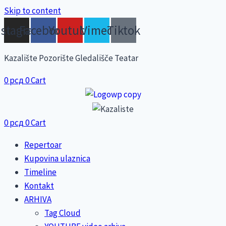
Skip to content
nstagram
Facebook
Youtube
Vimeo
Tiktok
Kazalište Pozorište Gledališče Teatar
0
рсд
0
Cart
0
рсд
0
Cart
Repertoar
Kupovina ulaznica
Timeline
Kontakt
ARHIVA
Tag Cloud