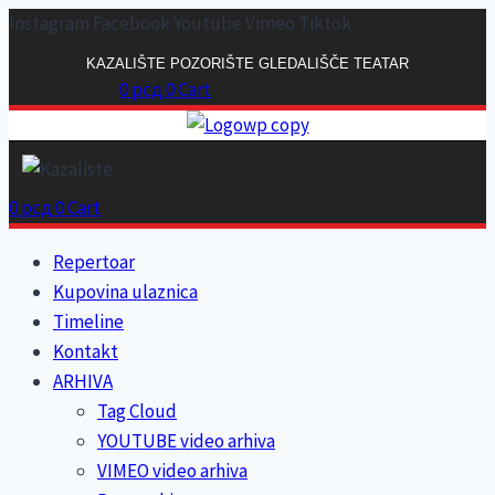
Skip
Instagram
Facebook
Youtube
Vimeo
Tiktok
to
KAZALIŠTE POZORIŠTE GLEDALIŠČE TEATAR
content
0
рсд
0
Cart
0
рсд
0
Cart
Repertoar
Kupovina ulaznica
Timeline
Kontakt
ARHIVA
Tag Cloud
YOUTUBE video arhiva
VIMEO video arhiva