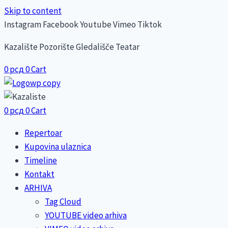
Skip to content
Instagram
Facebook
Youtube
Vimeo
Tiktok
Kazalište Pozorište Gledališče Teatar
0
рсд
0
Cart
0
рсд
0
Cart
Repertoar
Kupovina ulaznica
Timeline
Kontakt
ARHIVA
Tag Cloud
YOUTUBE video arhiva