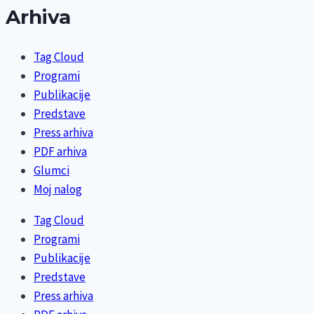
Arhiva
Tag Cloud
Programi
Publikacije
Predstave
Press arhiva
PDF arhiva
Glumci
Moj nalog
Tag Cloud
Programi
Publikacije
Predstave
Press arhiva