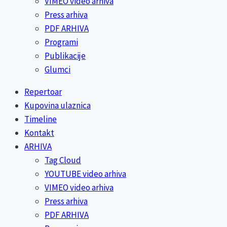
VIMEO video arhiva
Press arhiva
PDF ARHIVA
Programi
Publikacije
Glumci
Repertoar
Kupovina ulaznica
Timeline
Kontakt
ARHIVA
Tag Cloud
YOUTUBE video arhiva
VIMEO video arhiva
Press arhiva
PDF ARHIVA