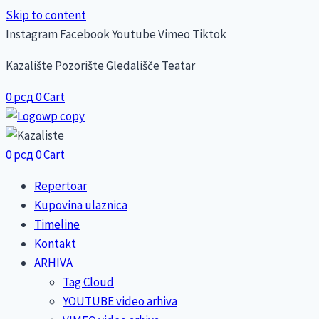
Skip to content
Instagram
Facebook
Youtube
Vimeo
Tiktok
Kazalište Pozorište Gledališče Teatar
0
рсд
0
Cart
0
рсд
0
Cart
Repertoar
Kupovina ulaznica
Timeline
Kontakt
ARHIVA
Tag Cloud
YOUTUBE video arhiva