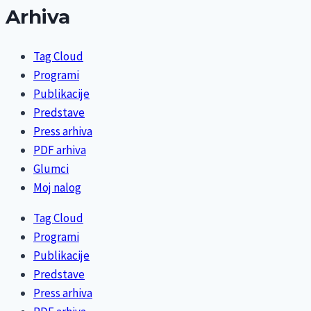
Arhiva
Tag Cloud
Programi
Publikacije
Predstave
Press arhiva
PDF arhiva
Glumci
Moj nalog
Tag Cloud
Programi
Publikacije
Predstave
Press arhiva