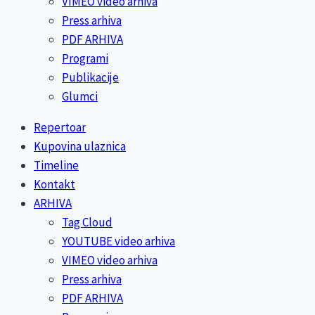
VIMEO video arhiva
Press arhiva
PDF ARHIVA
Programi
Publikacije
Glumci
Repertoar
Kupovina ulaznica
Timeline
Kontakt
ARHIVA
Tag Cloud
YOUTUBE video arhiva
VIMEO video arhiva
Press arhiva
PDF ARHIVA