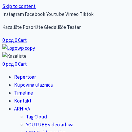
Skip to content
Instagram
Facebook
Youtube
Vimeo
Tiktok
Kazalište Pozorište Gledališče Teatar
0
рсд
0
Cart
0
рсд
0
Cart
Repertoar
Kupovina ulaznica
Timeline
Kontakt
ARHIVA
Tag Cloud
YOUTUBE video arhiva