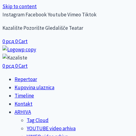
Skip to content
Instagram
Facebook
Youtube
Vimeo
Tiktok
Kazalište Pozorište Gledališče Teatar
0
рсд
0
Cart
0
рсд
0
Cart
Repertoar
Kupovina ulaznica
Timeline
Kontakt
ARHIVA
Tag Cloud
YOUTUBE video arhiva