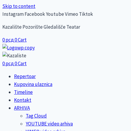
Skip to content
Instagram
Facebook
Youtube
Vimeo
Tiktok
Kazalište Pozorište Gledališče Teatar
0
рсд
0
Cart
0
рсд
0
Cart
Repertoar
Kupovina ulaznica
Timeline
Kontakt
ARHIVA
Tag Cloud
YOUTUBE video arhiva