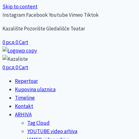
Skip to content
Instagram
Facebook
Youtube
Vimeo
Tiktok
Kazalište Pozorište Gledališče Teatar
0
рсд
0
Cart
0
рсд
0
Cart
Repertoar
Kupovina ulaznica
Timeline
Kontakt
ARHIVA
Tag Cloud
YOUTUBE video arhiva