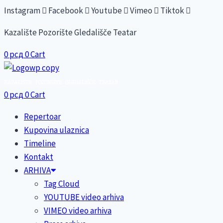
Skip
Instagram
Facebook
Youtube
Vimeo
Tiktok
to
Kazalište Pozorište Gledališče Teatar
content
0
рсд
0
Cart
0
рсд
0
Cart
Repertoar
Kupovina ulaznica
Timeline
Kontakt
ARHIVA
Tag Cloud
YOUTUBE video arhiva
VIMEO video arhiva