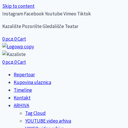
Skip to content
Instagram
Facebook
Youtube
Vimeo
Tiktok
Kazalište Pozorište Gledališče Teatar
0
рсд
0
Cart
0
рсд
0
Cart
Repertoar
Kupovina ulaznica
Timeline
Kontakt
ARHIVA
Tag Cloud
YOUTUBE video arhiva