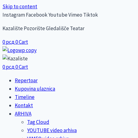
Skip to content
Instagram
Facebook
Youtube
Vimeo
Tiktok
Kazalište Pozorište Gledališče Teatar
0
рсд
0
Cart
0
рсд
0
Cart
Repertoar
Kupovina ulaznica
Timeline
Kontakt
ARHIVA
Tag Cloud
YOUTUBE video arhiva