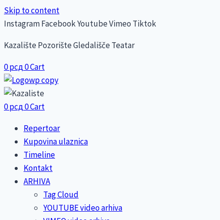
Skip to content
Instagram
Facebook
Youtube
Vimeo
Tiktok
Kazalište Pozorište Gledališče Teatar
0
рсд
0
Cart
0
рсд
0
Cart
Repertoar
Kupovina ulaznica
Timeline
Kontakt
ARHIVA
Tag Cloud
YOUTUBE video arhiva