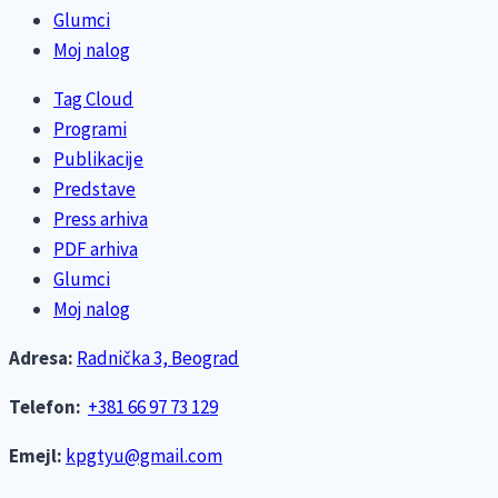
Glumci
Moj nalog
Tag Cloud
Programi
Publikacije
Predstave
Press arhiva
PDF arhiva
Glumci
Moj nalog
Adresa:
Radnička 3, Beograd
Telefon:
+381 66 97 73 129
Emejl:
kpgtyu@gmail.com