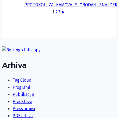
1
2
3
►
Arhiva
Tag Cloud
Programi
Publikacije
Predstave
Press arhiva
PDF arhiva