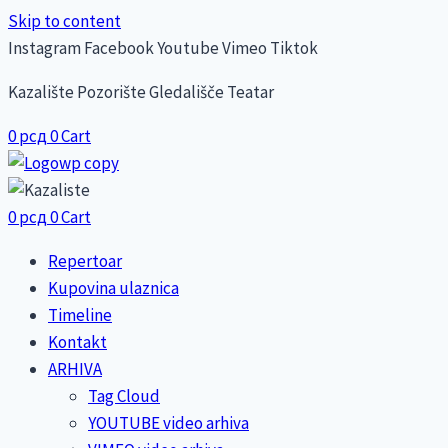
Skip to content
Instagram
Facebook
Youtube
Vimeo
Tiktok
Kazalište Pozorište Gledališče Teatar
0
рсд
0
Cart
0
рсд
0
Cart
Repertoar
Kupovina ulaznica
Timeline
Kontakt
ARHIVA
Tag Cloud
YOUTUBE video arhiva