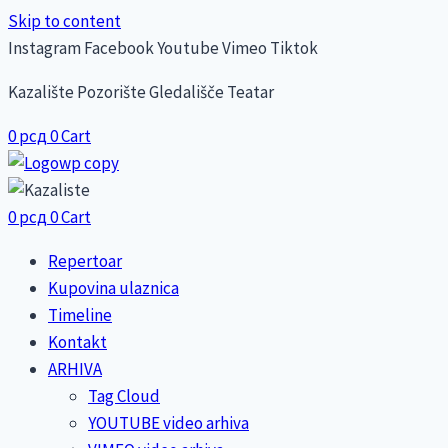
Skip to content
Instagram
Facebook
Youtube
Vimeo
Tiktok
Kazalište Pozorište Gledališče Teatar
0
рсд
0
Cart
0
рсд
0
Cart
Repertoar
Kupovina ulaznica
Timeline
Kontakt
ARHIVA
Tag Cloud
YOUTUBE video arhiva