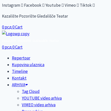
Skip
Instagram
Facebook
Youtube
Vimeo
Tiktok
to
Kazalište Pozorište Gledališče Teatar
content
0
рсд
0
Cart
0
рсд
0
Cart
Repertoar
Kupovina ulaznica
Timeline
Kontakt
ARHIVA
Tag Cloud
YOUTUBE video arhiva
VIMEO video arhiva