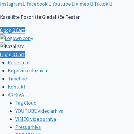
Skip
Instagram
Facebook
Youtube
Vimeo
Tiktok
to
Kazalište Pozorište Gledališče Teatar
content
0
рсд
0
Cart
0
рсд
0
Cart
Repertoar
Kupovina ulaznica
Timeline
Kontakt
ARHIVA
Tag Cloud
YOUTUBE video arhiva
VIMEO video arhiva
Press arhiva