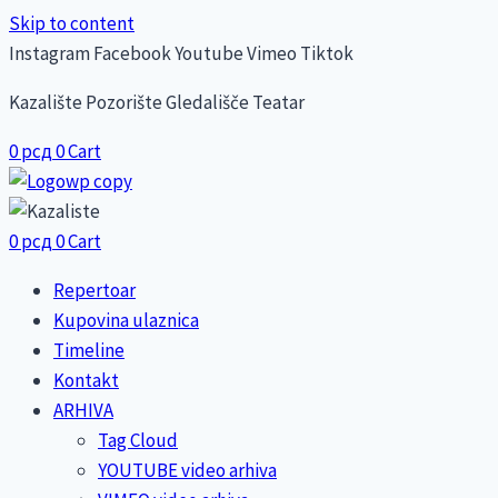
Skip to content
Instagram
Facebook
Youtube
Vimeo
Tiktok
Kazalište Pozorište Gledališče Teatar
0
рсд
0
Cart
0
рсд
0
Cart
Repertoar
Kupovina ulaznica
Timeline
Kontakt
ARHIVA
Tag Cloud
YOUTUBE video arhiva