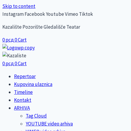
Skip to content
Instagram
Facebook
Youtube
Vimeo
Tiktok
Kazalište Pozorište Gledališče Teatar
0
рсд
0
Cart
0
рсд
0
Cart
Repertoar
Kupovina ulaznica
Timeline
Kontakt
ARHIVA
Tag Cloud
YOUTUBE video arhiva