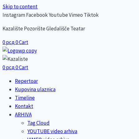
Skip to content
Instagram
Facebook
Youtube
Vimeo
Tiktok
Kazalište Pozorište Gledališče Teatar
0
рсд
0
Cart
0
рсд
0
Cart
Repertoar
Kupovina ulaznica
Timeline
Kontakt
ARHIVA
Tag Cloud
YOUTUBE video arhiva