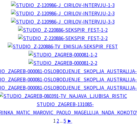
1
2
...
5
►