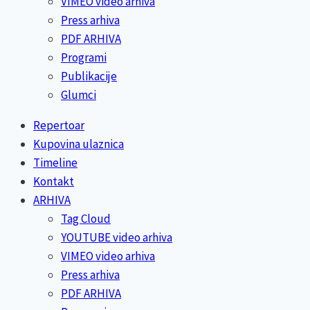
VIMEO video arhiva
Press arhiva
PDF ARHIVA
Programi
Publikacije
Glumci
Repertoar
Kupovina ulaznica
Timeline
Kontakt
ARHIVA
Tag Cloud
YOUTUBE video arhiva
VIMEO video arhiva
Press arhiva
PDF ARHIVA