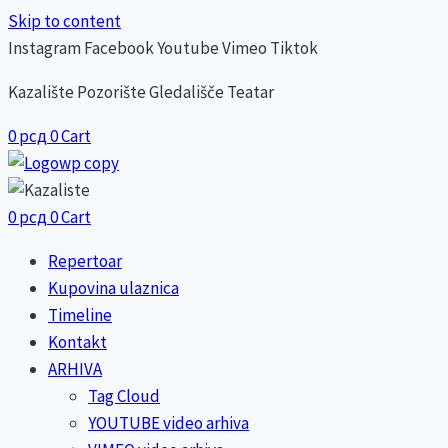
Skip to content
Instagram
Facebook
Youtube
Vimeo
Tiktok
Kazalište Pozorište Gledališče Teatar
0
рсд
0
Cart
0
рсд
0
Cart
Repertoar
Kupovina ulaznica
Timeline
Kontakt
ARHIVA
Tag Cloud
YOUTUBE video arhiva