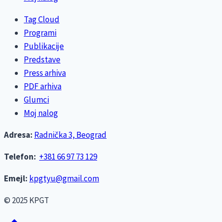
Tag Cloud
Programi
Publikacije
Predstave
Press arhiva
PDF arhiva
Glumci
Moj nalog
Adresa:
Radnička 3, Beograd
Telefon:
+381 66 97 73 129
Emejl:
kpgtyu@gmail.com
© 2025 KPGT