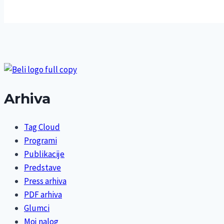
Arhiva
Tag Cloud
Programi
Publikacije
Predstave
Press arhiva
PDF arhiva
Glumci
Moj nalog