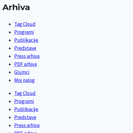
Arhiva
Tag Cloud
Programi
Publikacije
Predstave
Press arhiva
PDF arhiva
Glumci
Moj nalog
Tag Cloud
Programi
Publikacije
Predstave
Press arhiva