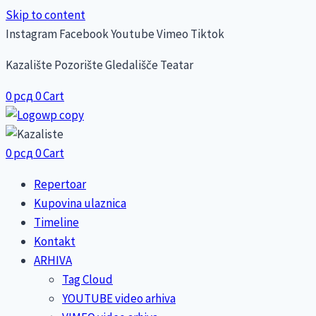
Skip to content
Instagram
Facebook
Youtube
Vimeo
Tiktok
Kazalište Pozorište Gledališče Teatar
0
рсд
0
Cart
0
рсд
0
Cart
Repertoar
Kupovina ulaznica
Timeline
Kontakt
ARHIVA
Tag Cloud
YOUTUBE video arhiva