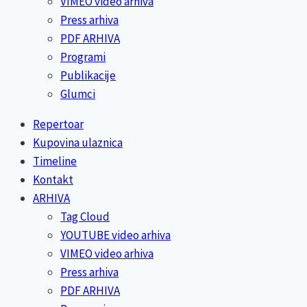
VIMEO video arhiva
Press arhiva
PDF ARHIVA
Programi
Publikacije
Glumci
Repertoar
Kupovina ulaznica
Timeline
Kontakt
ARHIVA
Tag Cloud
YOUTUBE video arhiva
VIMEO video arhiva
Press arhiva
PDF ARHIVA