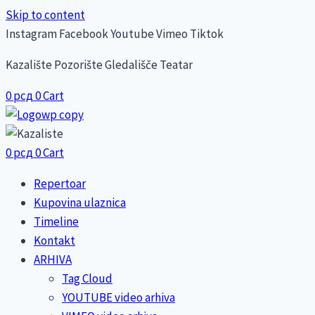
Skip to content
Instagram
Facebook
Youtube
Vimeo
Tiktok
Kazalište Pozorište Gledališče Teatar
0
рсд
0
Cart
0
рсд
0
Cart
Repertoar
Kupovina ulaznica
Timeline
Kontakt
ARHIVA
Tag Cloud
YOUTUBE video arhiva