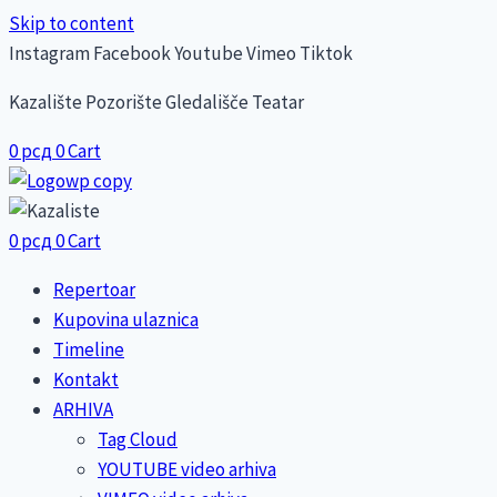
Skip to content
Instagram
Facebook
Youtube
Vimeo
Tiktok
Kazalište Pozorište Gledališče Teatar
0
рсд
0
Cart
0
рсд
0
Cart
Repertoar
Kupovina ulaznica
Timeline
Kontakt
ARHIVA
Tag Cloud
YOUTUBE video arhiva