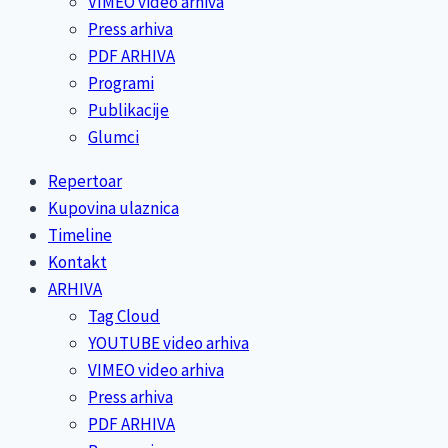
VIMEO video arhiva
Press arhiva
PDF ARHIVA
Programi
Publikacije
Glumci
Repertoar
Kupovina ulaznica
Timeline
Kontakt
ARHIVA
Tag Cloud
YOUTUBE video arhiva
VIMEO video arhiva
Press arhiva
PDF ARHIVA