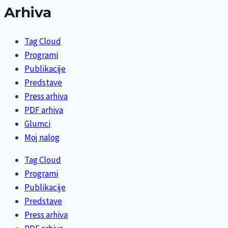
Arhiva
Tag Cloud
Programi
Publikacije
Predstave
Press arhiva
PDF arhiva
Glumci
Moj nalog
Tag Cloud
Programi
Publikacije
Predstave
Press arhiva