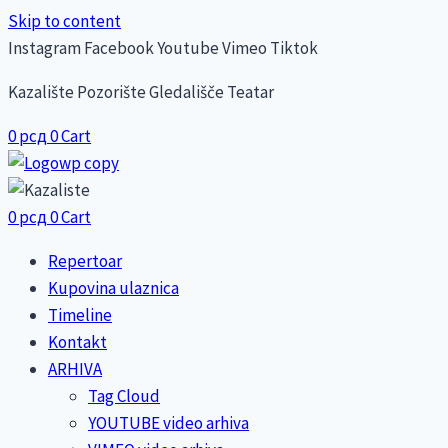
Skip to content
Instagram
Facebook
Youtube
Vimeo
Tiktok
Kazalište Pozorište Gledališče Teatar
0
рсд
0
Cart
0
рсд
0
Cart
Repertoar
Kupovina ulaznica
Timeline
Kontakt
ARHIVA
Tag Cloud
YOUTUBE video arhiva