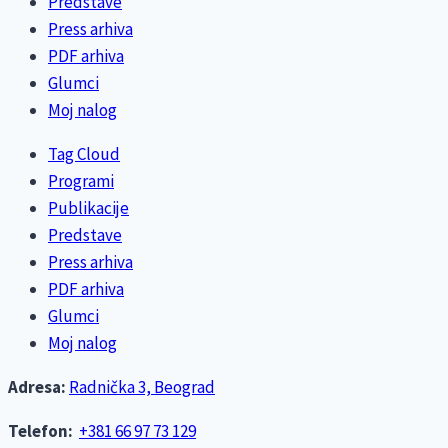
Predstave
Press arhiva
PDF arhiva
Glumci
Moj nalog
Tag Cloud
Programi
Publikacije
Predstave
Press arhiva
PDF arhiva
Glumci
Moj nalog
Adresa:
Radnička 3, Beograd
Telefon:
+381 66 97 73 129