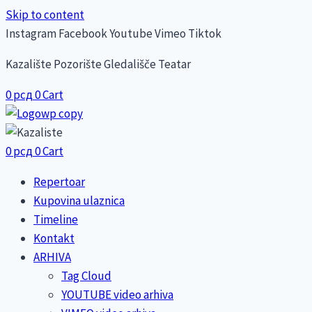
Skip to content
Instagram
Facebook
Youtube
Vimeo
Tiktok
Kazalište Pozorište Gledališče Teatar
0
рсд
0
Cart
0
рсд
0
Cart
Repertoar
Kupovina ulaznica
Timeline
Kontakt
ARHIVA
Tag Cloud
YOUTUBE video arhiva