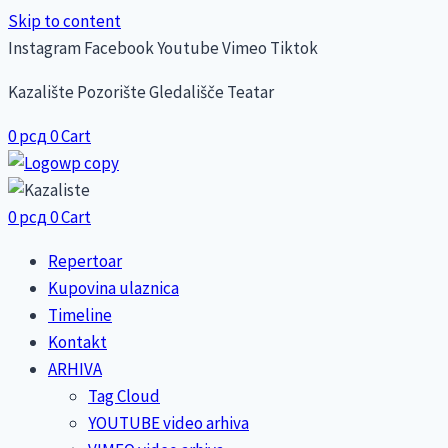
Skip to content
Instagram
Facebook
Youtube
Vimeo
Tiktok
Kazalište Pozorište Gledališče Teatar
0
рсд
0
Cart
0
рсд
0
Cart
Repertoar
Kupovina ulaznica
Timeline
Kontakt
ARHIVA
Tag Cloud
YOUTUBE video arhiva