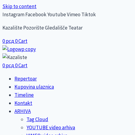
Skip to content
Instagram
Facebook
Youtube
Vimeo
Tiktok
Kazalište Pozorište Gledališče Teatar
0
рсд
0
Cart
0
рсд
0
Cart
Repertoar
Kupovina ulaznica
Timeline
Kontakt
ARHIVA
Tag Cloud
YOUTUBE video arhiva