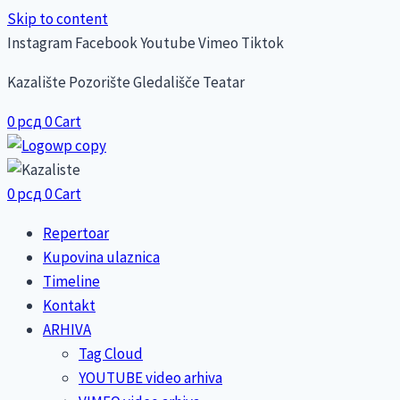
Skip to content
Instagram
Facebook
Youtube
Vimeo
Tiktok
Kazalište Pozorište Gledališče Teatar
0
рсд
0
Cart
0
рсд
0
Cart
Repertoar
Kupovina ulaznica
Timeline
Kontakt
ARHIVA
Tag Cloud
YOUTUBE video arhiva