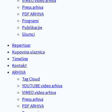
VIMEO video arhiva
Press arhiva
PDF ARHIVA
Programi
Publikacije
Glumci
Repertoar
Kupovina ulaznica
Timeline
Kontakt
ARHIVA
Tag Cloud
YOUTUBE video arhiva
VIMEO video arhiva
Press arhiva
PDF ARHIVA