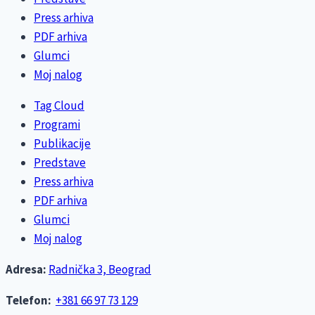
Press arhiva
PDF arhiva
Glumci
Moj nalog
Tag Cloud
Programi
Publikacije
Predstave
Press arhiva
PDF arhiva
Glumci
Moj nalog
Adresa:
Radnička 3, Beograd
Telefon:
+381 66 97 73 129