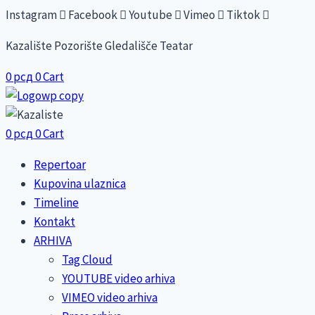
Skip
Instagram
Facebook
Youtube
Vimeo
Tiktok
to
Kazalište Pozorište Gledališče Teatar
content
0
рсд
0
Cart
0
рсд
0
Cart
Repertoar
Kupovina ulaznica
Timeline
Kontakt
ARHIVA
Tag Cloud
YOUTUBE video arhiva
VIMEO video arhiva