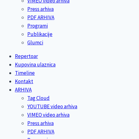
VIMEO video arhiva
Press arhiva
PDF ARHIVA
Programi
Publikacije
Glumci
Repertoar
Kupovina ulaznica
Timeline
Kontakt
ARHIVA
Tag Cloud
YOUTUBE video arhiva
VIMEO video arhiva
Press arhiva
PDF ARHIVA