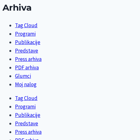
Arhiva
Tag Cloud
Programi
Publikacije
Predstave
Press arhiva
PDF arhiva
Glumci
Moj nalog
Tag Cloud
Programi
Publikacije
Predstave
Press arhiva