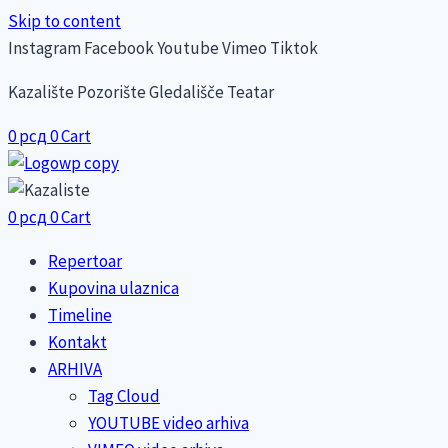
Skip to content
Instagram
Facebook
Youtube
Vimeo
Tiktok
Kazalište Pozorište Gledališče Teatar
0
рсд
0
Cart
0
рсд
0
Cart
Repertoar
Kupovina ulaznica
Timeline
Kontakt
ARHIVA
Tag Cloud
YOUTUBE video arhiva