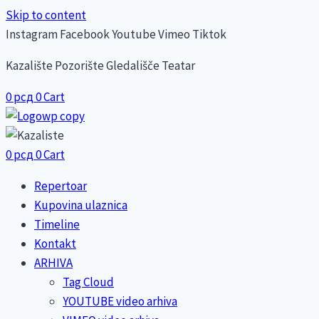
Skip to content
Instagram
Facebook
Youtube
Vimeo
Tiktok
Kazalište Pozorište Gledališče Teatar
0
рсд
0
Cart
0
рсд
0
Cart
Repertoar
Kupovina ulaznica
Timeline
Kontakt
ARHIVA
Tag Cloud
YOUTUBE video arhiva