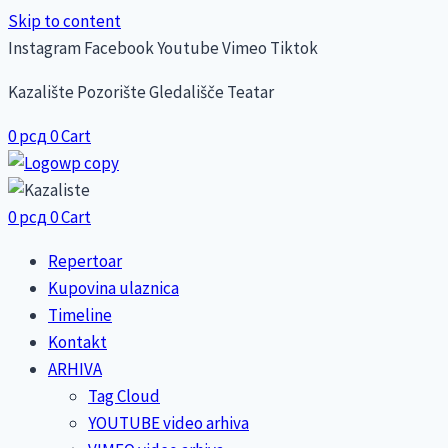
Skip to content
Instagram
Facebook
Youtube
Vimeo
Tiktok
Kazalište Pozorište Gledališče Teatar
0
рсд
0
Cart
0
рсд
0
Cart
Repertoar
Kupovina ulaznica
Timeline
Kontakt
ARHIVA
Tag Cloud
YOUTUBE video arhiva