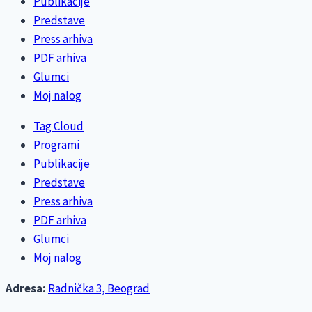
Publikacije
Predstave
Press arhiva
PDF arhiva
Glumci
Moj nalog
Tag Cloud
Programi
Publikacije
Predstave
Press arhiva
PDF arhiva
Glumci
Moj nalog
Adresa:
Radnička 3, Beograd