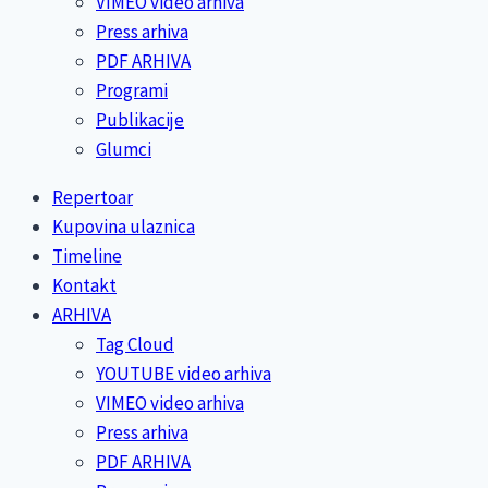
VIMEO video arhiva
Press arhiva
PDF ARHIVA
Programi
Publikacije
Glumci
Repertoar
Kupovina ulaznica
Timeline
Kontakt
ARHIVA
Tag Cloud
YOUTUBE video arhiva
VIMEO video arhiva
Press arhiva
PDF ARHIVA