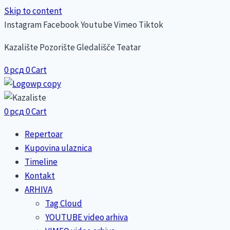
Skip to content
Instagram
Facebook
Youtube
Vimeo
Tiktok
Kazalište Pozorište Gledališče Teatar
0
рсд
0
Cart
0
рсд
0
Cart
Repertoar
Kupovina ulaznica
Timeline
Kontakt
ARHIVA
Tag Cloud
YOUTUBE video arhiva