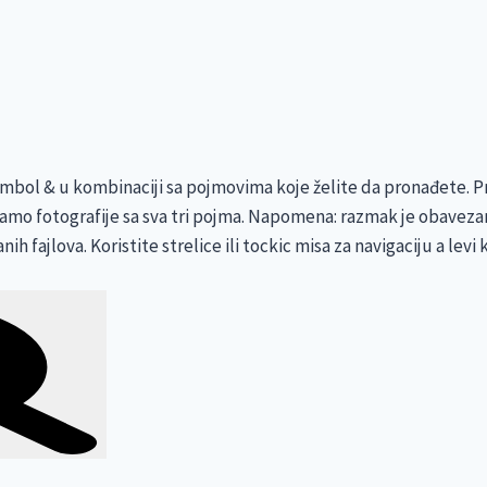
mbol & u kombinaciji sa pojmovima koje želite da pronađete. Prim
 samo fotografije sa sva tri pojma. Napomena: razmak je obaveza
anih fajlova. Koristite strelice ili tockic misa za navigaciju a le