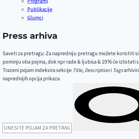
Programi
Publikacije
Glumci
Press arhiva
Saveti za pretragu:
Za napredniju pretragu možete koristiti si
pominju oba pojma, dok npr rade & ljubisa & 1976 će izlistati
Trazeni pojam indeksira sekcije
Title
,
Description
i
Tags
arhivir
naprednijih opcija prikaza.