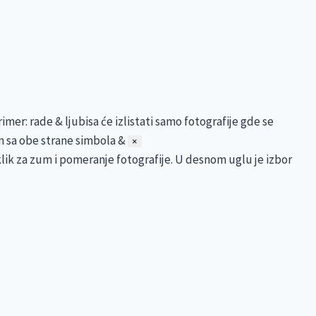
er: rade & ljubisa će izlistati samo fotografije gde se
n sa obe strane simbola &
×
vi klik za zum i pomeranje fotografije. U desnom uglu je izbor