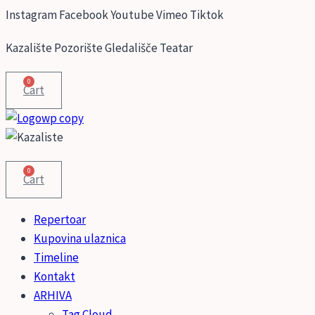
Skip
Instagram
Facebook
Youtube
Vimeo
Tiktok
to
Kazalište Pozorište Gledališče Teatar
content
0
Cart
0
Cart
Repertoar
Kupovina ulaznica
Timeline
Kontakt
ARHIVA
Tag Cloud