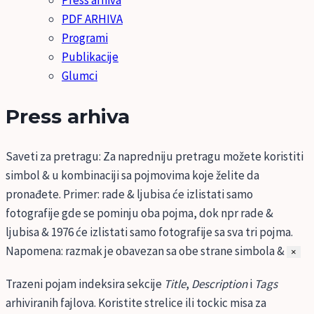
Press arhiva
PDF ARHIVA
Programi
Publikacije
Glumci
Press arhiva
Saveti za pretragu:
Za napredniju pretragu možete koristiti
simbol & u kombinaciji sa pojmovima koje želite da
pronađete. Primer: rade & ljubisa će izlistati samo
fotografije gde se pominju oba pojma, dok npr rade &
ljubisa & 1976 će izlistati samo fotografije sa sva tri pojma.
Napomena: razmak je obavezan sa obe strane simbola &
×
Trazeni pojam indeksira sekcije
Title
,
Description
i
Tags
arhiviranih fajlova. Koristite strelice ili tockic misa za