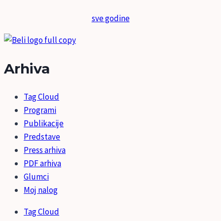
sve godine
Arhiva
Tag Cloud
Programi
Publikacije
Predstave
Press arhiva
PDF arhiva
Glumci
Moj nalog
Tag Cloud