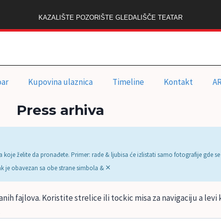
KAZALIŠTE POZORIŠTE GLEDALIŠČE TEATAR
oar
Kupovina ulaznica
Timeline
Kontakt
A
Press arhiva
koje želite da pronađete. Primer: rade & ljubisa će izlistati samo fotografije gde
×
mak je obavezan sa obe strane simbola &
anih fajlova. Koristite strelice ili tockic misa za navigaciju a lev
.