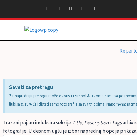
Repert
Saveti za pretragu:
Za napredniju pretragu možete koristiti simbol & u kombinaciji sa pojmovima 
ljubisa & 1976 će izlistati samo fotografije sa sva tri pojma. Napomena: raz
Trazeni pojam indeksira sekcije
Title
,
Description
i
Tags
arhivir
fotografije. U desnom uglu je izbor naprednijih opcija prikaza