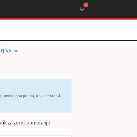
0
RHIVA
 se pominju oba pojma, dok npr rade &
i klik za zum i pomeranje