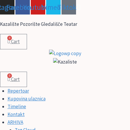
Skip
stagram
Facebook
Youtube
Vimeo
Tiktok
to
content
Kazalište Pozorište Gledališče Teatar
0
Cart
0
Cart
Repertoar
Kupovina ulaznica
Timeline
Kontakt
ARHIVA
Tag Cloud