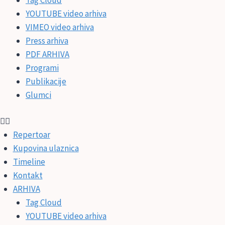
YOUTUBE video arhiva
VIMEO video arhiva
Press arhiva
PDF ARHIVA
Programi
Publikacije
Glumci
Repertoar
Kupovina ulaznica
Timeline
Kontakt
ARHIVA
Tag Cloud
YOUTUBE video arhiva