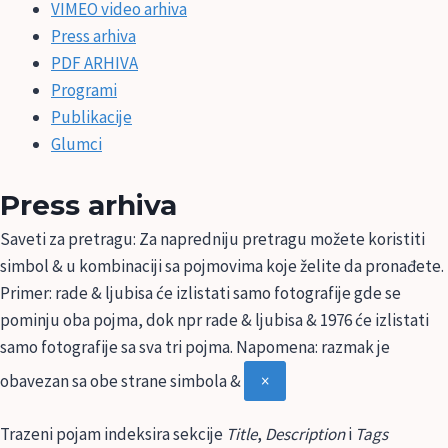
VIMEO video arhiva
Press arhiva
PDF ARHIVA
Programi
Publikacije
Glumci
Press arhiva
Saveti za pretragu:
Za napredniju pretragu možete koristiti
simbol & u kombinaciji sa pojmovima koje želite da pronađete.
Primer: rade & ljubisa će izlistati samo fotografije gde se
pominju oba pojma, dok npr rade & ljubisa & 1976 će izlistati
samo fotografije sa sva tri pojma. Napomena: razmak je
obavezan sa obe strane simbola &
×
Trazeni pojam indeksira sekcije
Title
,
Description
i
Tags