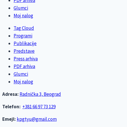
PDF arhiva
Glumci
Moj nalog
Tag Cloud
Programi
Publikacije
Predstave
Press arhiva
PDF arhiva
Glumci
Moj nalog
Adresa:
Radnička 3, Beograd
Telefon:
+381 66 97 73 129
Emejl:
kpgtyu@gmail.com