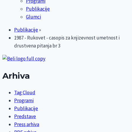
Programi
Publikacije
Glumci
Publikacije
»
1987 - Rukovet - casopis za knjizevnost umetnost i
drustvena pitanja br 3
Arhiva
Tag Cloud
Programi
Publikacije
Predstave
Press arhiva