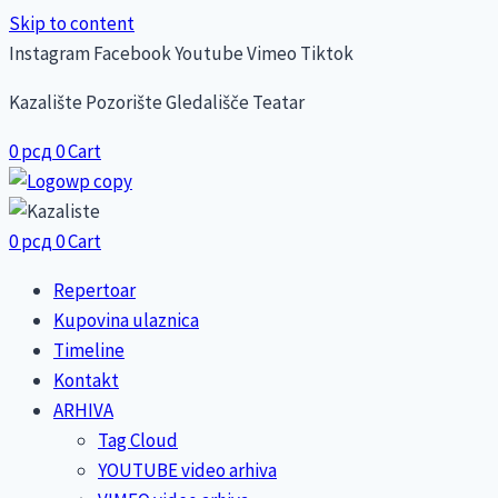
Skip to content
Instagram
Facebook
Youtube
Vimeo
Tiktok
Kazalište Pozorište Gledališče Teatar
0
рсд
0
Cart
0
рсд
0
Cart
Repertoar
Kupovina ulaznica
Timeline
Kontakt
ARHIVA
Tag Cloud
YOUTUBE video arhiva