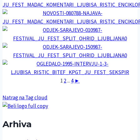
1
2
...
4
►
Natrag na Tag cloud
Arhiva