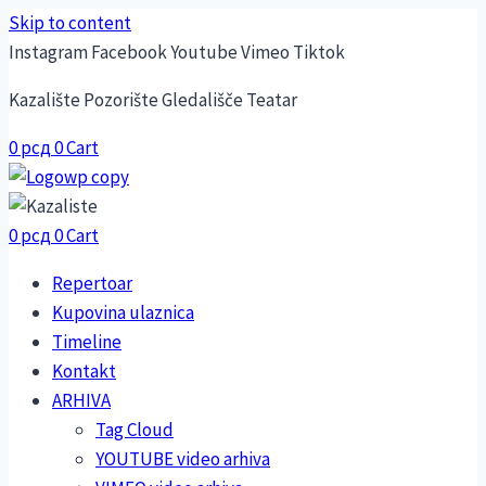
Skip to content
Instagram
Facebook
Youtube
Vimeo
Tiktok
Kazalište Pozorište Gledališče Teatar
0
рсд
0
Cart
0
рсд
0
Cart
Repertoar
Kupovina ulaznica
Timeline
Kontakt
ARHIVA
Tag Cloud
YOUTUBE video arhiva