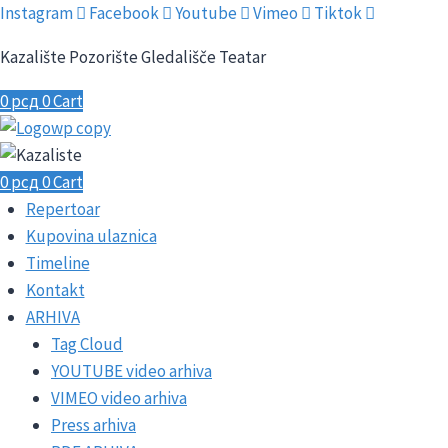
Skip
Instagram
Facebook
Youtube
Vimeo
Tiktok
to
Kazalište Pozorište Gledališče Teatar
content
0
рсд
0
Cart
0
рсд
0
Cart
Repertoar
Kupovina ulaznica
Timeline
Kontakt
ARHIVA
Tag Cloud
YOUTUBE video arhiva
VIMEO video arhiva
Press arhiva