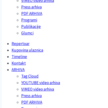
VIMEO video arhiva
Press arhiva
PDF ARHIVA
Programi
Publikacije
Glumci
Repertoar
Kupovina ulaznica
Timeline
Kontakt
ARHIVA
Tag Cloud
YOUTUBE video arhiva
VIMEO video arhiva
Press arhiva
PDF ARHIVA