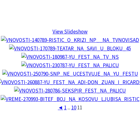
View Slideshow
◄
1
...
10
11