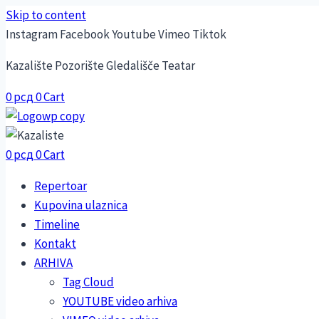
Skip to content
Instagram
Facebook
Youtube
Vimeo
Tiktok
Kazalište Pozorište Gledališče Teatar
0
рсд
0
Cart
0
рсд
0
Cart
Repertoar
Kupovina ulaznica
Timeline
Kontakt
ARHIVA
Tag Cloud
YOUTUBE video arhiva