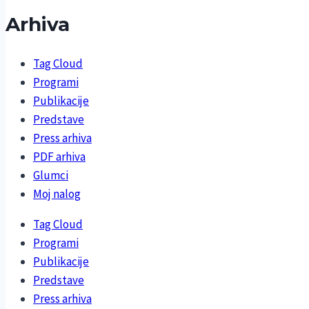
Arhiva
Tag Cloud
Programi
Publikacije
Predstave
Press arhiva
PDF arhiva
Glumci
Moj nalog
Tag Cloud
Programi
Publikacije
Predstave
Press arhiva