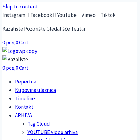
Skip to content
Instagram
Facebook
Youtube
Vimeo
Tiktok
Kazalište Pozorište Gledališče Teatar
0
рсд
0
Cart
0
рсд
0
Cart
Repertoar
Kupovina ulaznica
Timeline
Kontakt
ARHIVA
Tag Cloud
YOUTUBE video arhiva