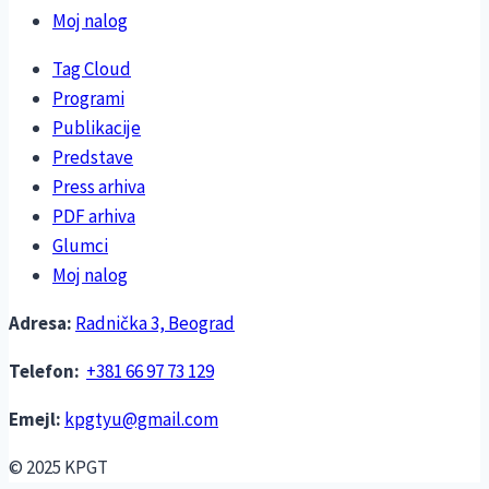
Moj nalog
Tag Cloud
Programi
Publikacije
Predstave
Press arhiva
PDF arhiva
Glumci
Moj nalog
Adresa:
Radnička 3, Beograd
Telefon:
+381 66 97 73 129
Emejl:
kpgtyu@gmail.com
© 2025 KPGT