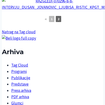
◄
1
2
Natrag na Tag cloud
Arhiva
Tag Cloud
Programi
Publikacije
Predstave
Press arhiva
PDF arhiva
Glumci