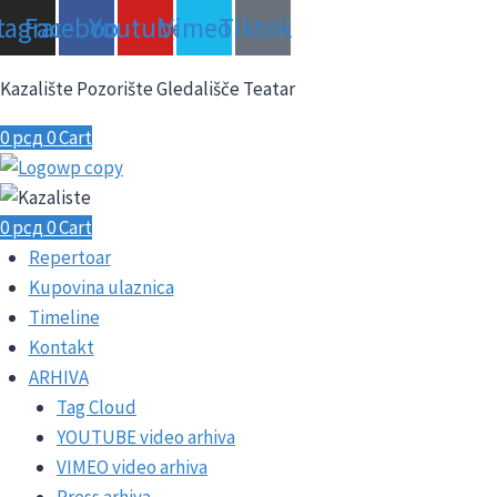
Skip
stagram
Facebook
Youtube
Vimeo
Tiktok
to
content
Kazalište Pozorište Gledališče Teatar
0
рсд
0
Cart
0
рсд
0
Cart
Repertoar
Kupovina ulaznica
Timeline
Kontakt
ARHIVA
Tag Cloud
YOUTUBE video arhiva
VIMEO video arhiva