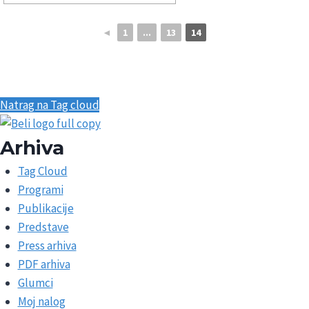
◄
1
...
13
14
Natrag na Tag cloud
Arhiva
Tag Cloud
Programi
Publikacije
Predstave
Press arhiva
PDF arhiva
Glumci
Moj nalog