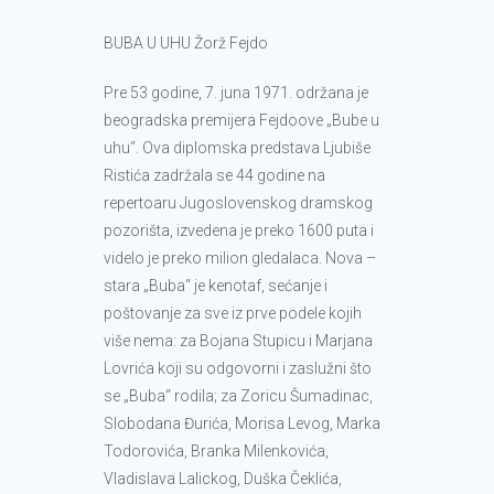
BUBA U UHU Žorž Fejdo
Pre 53 godine, 7. juna 1971. održana je
beogradska premijera Fejdoove „Bube u
uhu“. Ova diplomska predstava Ljubiše
Ristića zadržala se 44 godine na
repertoaru Jugoslovenskog dramskog
pozorišta, izvedena je preko 1600 puta i
videlo je preko milion gledalaca. Nova –
stara „Buba“ je kenotaf, sećanje i
poštovanje za sve iz prve podele kojih
više nema: za Bojana Stupicu i Marjana
Lovrića koji su odgovorni i zaslužni što
se „Buba“ rodila; za Zoricu Šumadinac,
Slobodana Đurića, Morisa Levog, Marka
Todorovića, Branka Milenkovića,
Vladislava Lalickog, Duška Čeklića,