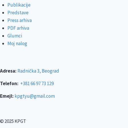
Publikacije
Predstave
Press arhiva
PDF arhiva
Glumci
Moj nalog
Adresa:
Radnička 3, Beograd
Telefon:
+381 66 97 73 129
Emejl:
kpgtyu@gmail.com
© 2025 KPGT