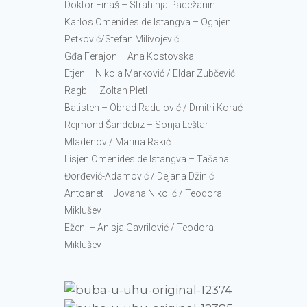
Doktor Finaš – Strahinja Padežanin
Karlos Omenides de Istangva – Ognjen
Petković/Stefan Milivojević
Gđa Ferajon – Ana Kostovska
Etjen – Nikola Marković / Eldar Zubčević
Ragbi – Zoltan Pletl
Batisten – Obrad Radulović / Dmitri Korać
Rejmond Šandebiz – Sonja Leštar
Mladenov / Marina Rakić
Lisjen Omenides de Istangva – Tašana
Đorđević-Adamović / Dejana Džinić
Antoanet – Jovana Nikolić / Teodora
Miklušev
Eženi – Anisja Gavrilović / Teodora
Miklušev