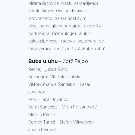
Milana Gutovića, Vlastu Velisavljevića i
Nikolu Simića. Ova predstava je
istovremeno i zahvalnost svim
desetinama glumaca koji su tokom 44
godine igrali razne uloge u „Bubi“,
uskakali, menjali, radovali se, umarali se,
bežali, vraćali se i živeli život „Bube u uhu“.
Buba u uhu
– Žorž Fejdo
Reditelj: Ljubiša Ristić
Scenograf: Vladislav Lalicki
Viktor-Emanuel Šandebiz – Lazar
Jovanov
Poš – Lazar Jovanov
Kamij Šandebiz – Milan Pelivanović /
Mihailo Perišić
Romen Turnel – Stefan Milivojević /
Jovan Petrović