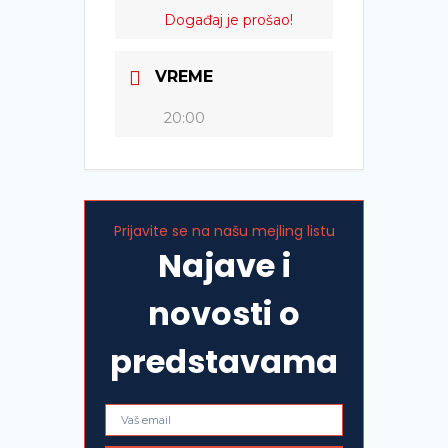
Događaj je prošao!
VREME
20:00
Prijavite se na našu mejling listu
Najave i
novosti o
predstavama