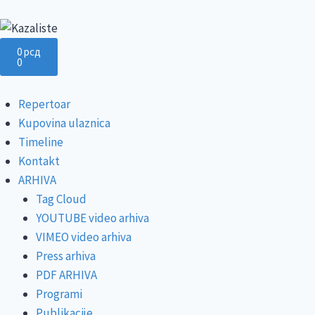
0
рсд
0
Repertoar
Kupovina ulaznica
Timeline
Kontakt
ARHIVA
Tag Cloud
YOUTUBE video arhiva
VIMEO video arhiva
Press arhiva
PDF ARHIVA
Programi
Publikacije