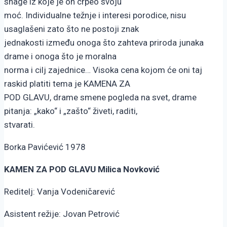
snage iz koje je on crpeo svoju
moć. Individualne težnje i interesi porodice, nisu
usaglašeni zato što ne postoji znak
jednakosti između onoga što zahteva priroda junaka
drame i onoga što je moralna
norma i cilj zajednice… Visoka cena kojom će oni taj
raskid platiti tema je KAMENA ZA
POD GLAVU, drame smene pogleda na svet, drame
pitanja: „kako“ i „zašto“ živeti, raditi,
stvarati.
Borka Pavićević 1978
KAMEN ZA POD GLAVU Milica Novković
Reditelj: Vanja Vodeničarević
Asistent režije: Jovan Petrović