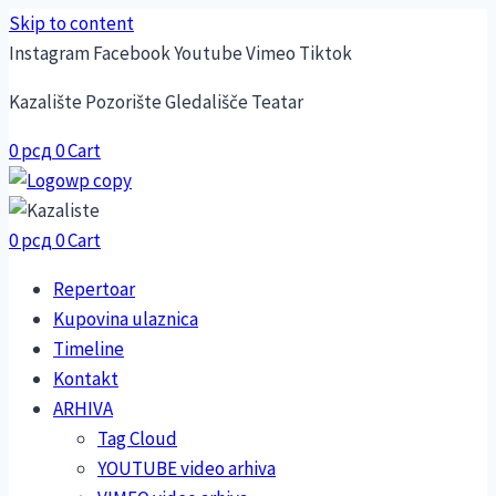
Skip to content
Instagram
Facebook
Youtube
Vimeo
Tiktok
Kazalište Pozorište Gledališče Teatar
0
рсд
0
Cart
0
рсд
0
Cart
Repertoar
Kupovina ulaznica
Timeline
Kontakt
ARHIVA
Tag Cloud
YOUTUBE video arhiva