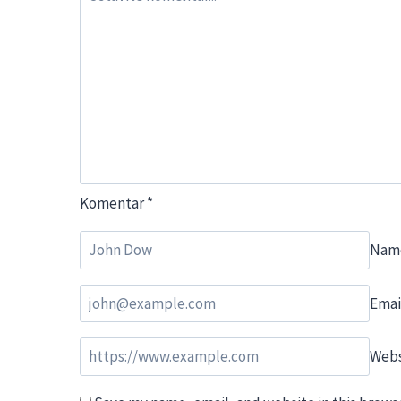
Komentar
*
Nam
Emai
Webs