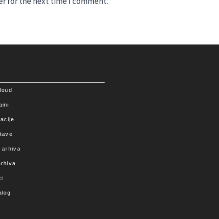
er for the next time I comment.
a
loud
ami
acije
tave
 arhiva
rhiva
i
alog