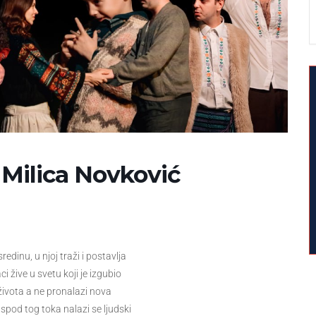
Milica Novković
inu, u njoj traži i postavlja
i žive u svetu koji je izgubio
života a ne pronalazi nova
Ispod tog toka nalazi se ljudski