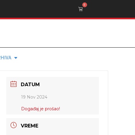
0
RHIVA
DATUM
19 Nov 2024
Događaj je prošao!
VREME