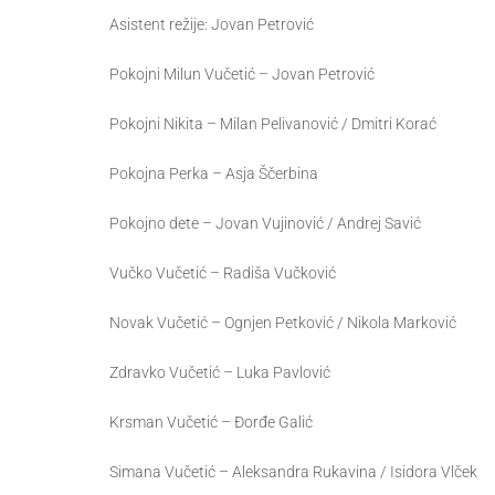
Asistent režije: Jovan Petrović
Pokojni Milun Vučetić – Jovan Petrović
Pokojni Nikita – Milan Pelivanović / Dmitri Korać
Pokojna Perka – Asja Ščerbina
Pokojno dete – Jovan Vujinović / Andrej Savić
Vučko Vučetić – Radiša Vučković
Novak Vučetić – Ognjen Petković / Nikola Marković
Zdravko Vučetić – Luka Pavlović
Krsman Vučetić – Đorđe Galić
Simana Vučetić – Aleksandra Rukavina / Isidora Vlček