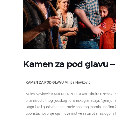
Kamen za pod glavu – 
KAMEN ZA POD GLAVU Milica Novković
Milica Novković KAMEN ZA POD GLAVU situira u seosku sred
pitanja od bitnog ljudskog i dramskog značaja. Njeni junac
Boga i koji gubi vrednost tradicionalnog morala i načina 
uporišta, novo vjeruju i nove motive za život s razlogom. 