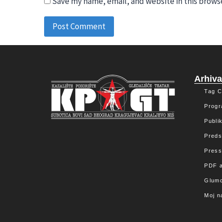
Save my name, email, and website in this brows
Arhiv
Tag C
Progr
Publik
Preds
Press
PDF a
Glumc
Moj n