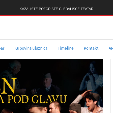
KAZALIŠTE POZORIŠTE GLEDALIŠČE TEATAR
oar
Kupovina ulaznica
Timeline
Kontakt
A