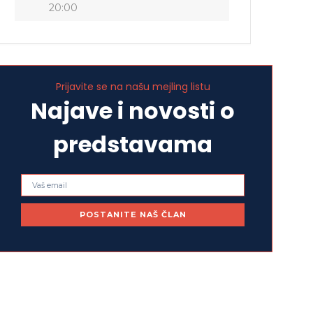
20:00
Prijavite se na našu mejling listu
Najave i novosti o
predstavama