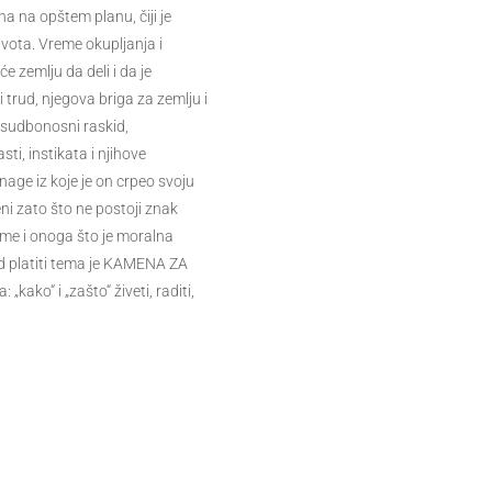
a na opštem planu, čiji je
ivota. Vreme okupljanja i
 zemlju da deli i da je
 trud, njegova briga za zemlju i
 sudbonosni raskid,
ti, instikata i njihove
snage iz koje je on crpeo svoju
eni zato što ne postoji znak
me i onoga što je moralna
id platiti tema je KAMENA ZA
ako“ i „zašto“ živeti, raditi,