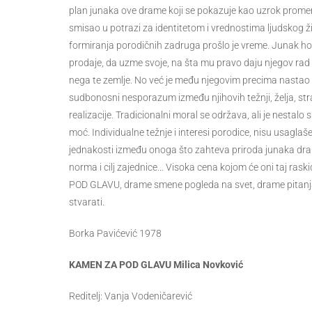
plan junaka ove drame koji se pokazuje kao uzrok promen
smisao u potrazi za identitetom i vrednostima ljudskog ž
formiranja porodičnih zadruga prošlo je vreme. Junak hoće
prodaje, da uzme svoje, na šta mu pravo daju njegov rad i
nega te zemlje. No već je među njegovim precima nastao
sudbonosni nesporazum između njihovih težnji, želja, stras
realizacije. Tradicionalni moral se održava, ali je nestalo 
moć. Individualne težnje i interesi porodice, nisu usaglaš
jednakosti između onoga što zahteva priroda junaka dra
norma i cilj zajednice… Visoka cena kojom će oni taj rask
POD GLAVU, drame smene pogleda na svet, drame pitanja: „k
stvarati.
Borka Pavićević 1978
KAMEN ZA POD GLAVU Milica Novković
Reditelj: Vanja Vodeničarević