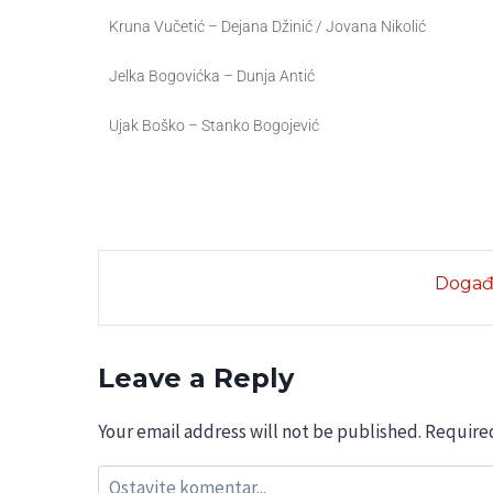
Kruna Vučetić – Dejana Džinić / Jovana Nikolić
Jelka Bogovićka – Dunja Antić
Ujak Boško – Stanko Bogojević
Događa
Leave a Reply
Your email address will not be published.
Required