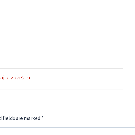
j je završen.
 fields are marked
*