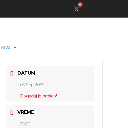
0
RHIVA
DATUM
05 Sep 2025
Događaj je prošao!
VREME
21:00