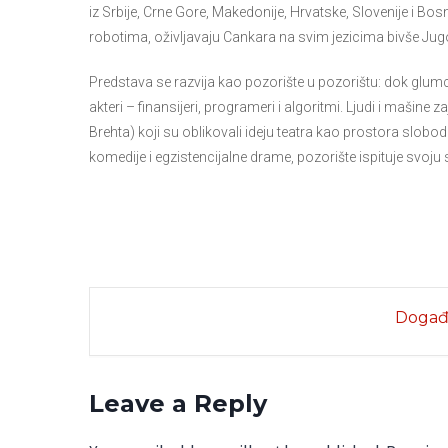
iz Srbije, Crne Gore, Makedonije, Hrvatske, Slovenije i B
robotima, oživljavaju Cankara na svim jezicima bivše Jugo
Predstava se razvija kao pozorište u pozorištu: dok glumci
akteri – finansijeri, programeri i algoritmi. Ljudi i mašine
Brehta) koji su oblikovali ideju teatra kao prostora slobod
komedije i egzistencijalne drame, pozorište ispituje svo
Događa
Leave a Reply