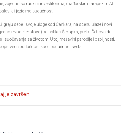
osne, zajedno sa ruskim investitorima, mađarskim i arapskim AI
slavije i jezicima budućnosti.
 igraju sebe i svoje uloge kod Cankara, na scenu ulaze i novi
 zajedno izvode tekstove (od antike i Šekspira, preko Čehova do
e i suočavanja sa životom. U toj mešavini parodije i ozbiljnosti,
ju sopstvenu budućnost kao i budućnost sveta.
j je završen.