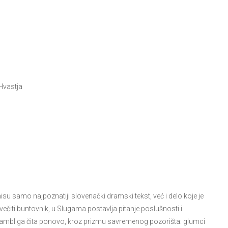
 Hvastja
isu samo najpoznatiji slovenački dramski tekst, već i delo koje je
čiti buntovnik, u Slugama postavlja pitanje poslušnosti i
nsambl ga čita ponovo, kroz prizmu savremenog pozorišta: glumci