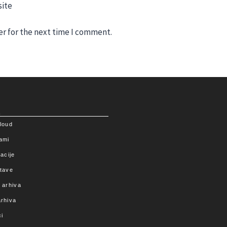
ite
er for the next time I comment.
a
loud
ami
acije
tave
 arhiva
rhiva
i