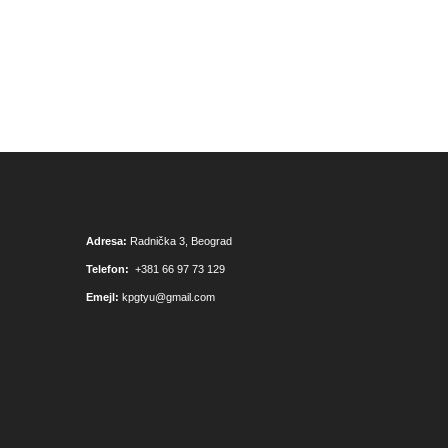
Adresa:
Radnička 3, Beograd
Telefon:
+381 66 97 73 129
Emejl:
kpgtyu@gmail.com