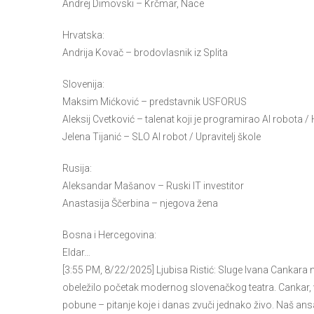
Andrej Dimovski – Krčmar, Nace
Hrvatska:
Andrija Kovač – brodovlasnik iz Splita
Slovenija:
Maksim Mićković – predstavnik USFORUS
Aleksij Cvetković – talenat koji je programirao AI robota /
Jelena Tijanić – SLO AI robot / Upravitelj škole
Rusija:
Aleksandar Mašanov – Ruski IT investitor
Anastasija Ščerbina – njegova žena
Bosna i Hercegovina:
Eldar…
[3:55 PM, 8/22/2025] Ljubisa Ristić: Sluge Ivana Cankara n
obeležilo početak modernog slovenačkog teatra. Cankar, ve
pobune – pitanje koje i danas zvuči jednako živo. Naš a