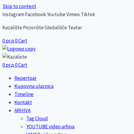
Skip to content
Instagram
Facebook
Youtube
Vimeo
Tiktok
Kazalište Pozorište Gledališče Teatar
0
рсд
0
Cart
0
рсд
0
Cart
Repertoar
Kupovina ulaznica
Timeline
Kontakt
ARHIVA
Tag Cloud
YOUTUBE video arhiva