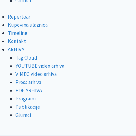
Glumci
Repertoar
Kupovina ulaznica
Timeline
Kontakt
ARHIVA
Tag Cloud
YOUTUBE video arhiva
VIMEO video arhiva
Press arhiva
PDF ARHIVA
Programi
Publikacije
Glumci