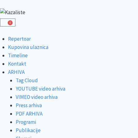
0
Repertoar
Kupovina ulaznica
Timeline
Kontakt
ARHIVA
Tag Cloud
YOUTUBE video arhiva
VIMEO video arhiva
Press arhiva
PDF ARHIVA
Programi
Publikacije