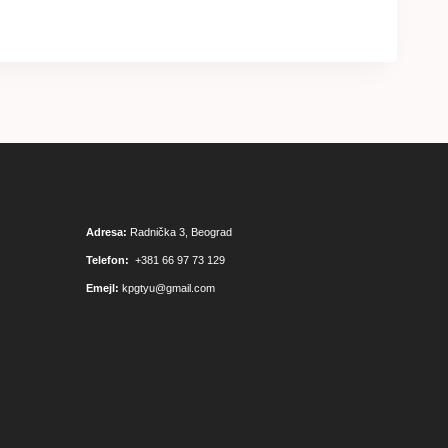
Adresa:
Radnička 3, Beograd
Telefon:
+381 66 97 73 129
Emejl:
kpgtyu@gmail.com