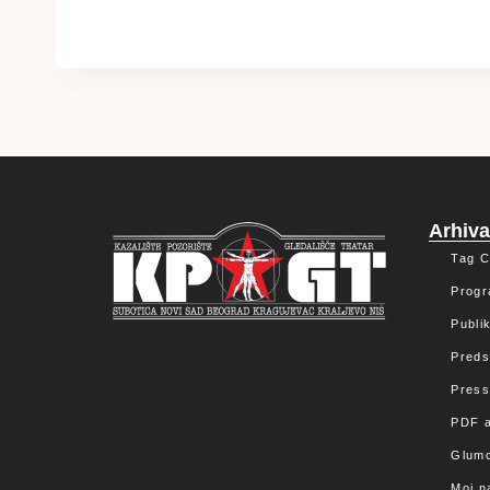
Arhiv
Tag C
Progr
Publik
Preds
Press
PDF a
Glumc
Moj n