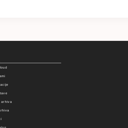
a
loud
ami
acije
tave
 arhiva
rhiva
i
alog